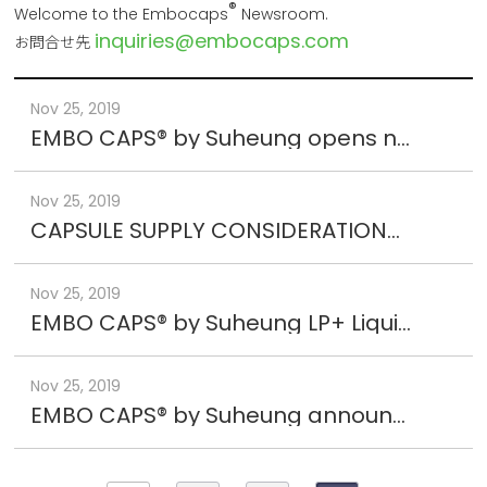
®
Welcome to the Embocaps
Newsroom.
inquiries@embocaps.com
お問合せ先
Nov 25, 2019
EMBO CAPS® by Suheung opens new capsule factory
Nov 25, 2019
CAPSULE SUPPLY CONSIDERATIONS IN THE YEAR 2019
Nov 25, 2019
EMBO CAPS® by Suheung LP+ Liquid Capsule
Nov 25, 2019
EMBO CAPS® by Suheung announces release of the EMBO CAPS® VGα